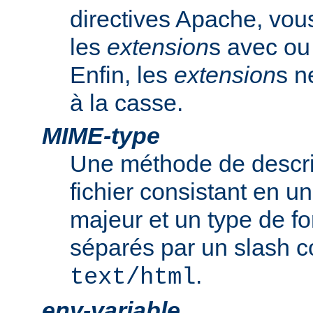
directives Apache, vou
les
extension
s avec ou 
Enfin, les
extension
s n
à la casse.
MIME-type
Une méthode de descrip
fichier consistant en u
majeur et un type de f
séparés par un slash
.
text/html
env-variable