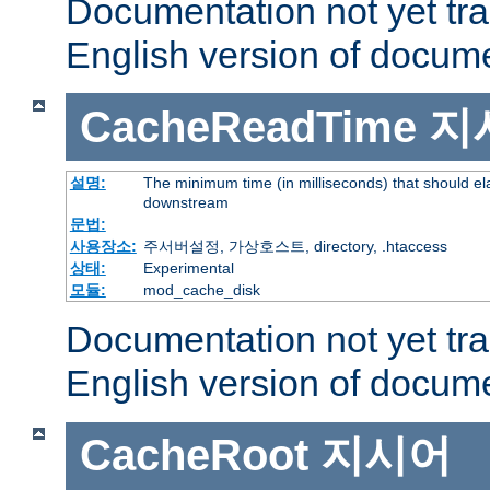
Documentation not yet tr
English version of docum
CacheReadTime
지
설명:
The minimum time (in milliseconds) that should el
downstream
문법:
사용장소:
주서버설정, 가상호스트, directory, .htaccess
상태:
Experimental
모듈:
mod_cache_disk
Documentation not yet tr
English version of docum
CacheRoot
지시어