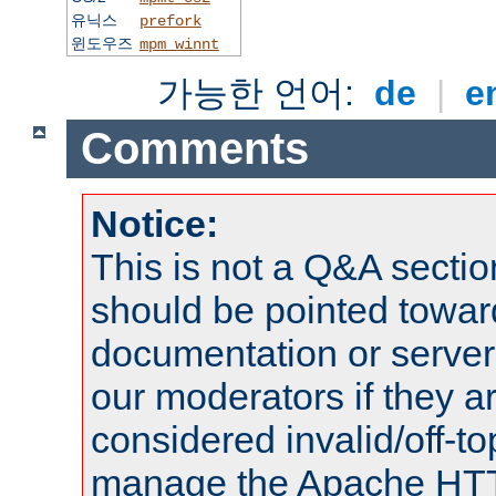
유닉스
prefork
윈도우즈
mpm_winnt
가능한 언어:
de
|
e
Comments
Notice:
This is not a Q&A sect
should be pointed towar
documentation or serve
our moderators if they a
considered invalid/off-t
manage the Apache HTTP